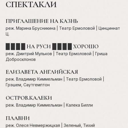
СПЕКТАКЛИ
ПРИГЛАШЕНИЕ НА КАЗН
Ь
реж. Марина Брусникина | Театр Ермоловой |
Цинциннат
Ц.
█ █ █ █ НА РУСИ █ █ █ █ ХОРОШО
реж. Дмитрий Мульков | Театр Ермоловой | Гриша
Добросклонов
ЕЛИЗАВЕТА АНГЛИЙСКАЯ
реж. Владимир Киммельман | Театр Ермоловой |
Грэшем, Саутгемптон
1
ОСТРОВ.КАЛЕКИ
реж. Владимир Киммельман | Калека Билли
1
ПЛАВНИ
реж. Олеся Невмержицкая | Зеленый, Тихий