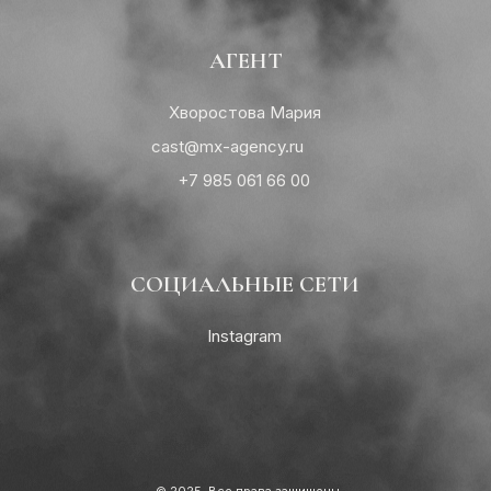
АГЕНТ
Хворостова Мария
cast@mx-agency.ru
+7 985 061 66 00
СОЦИАЛЬНЫЕ СЕТИ
Instagram
© 2025. Все права защищены.